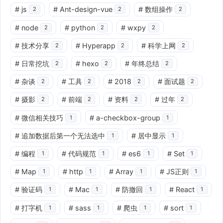
#
js
#
Ant-design-vue
#
数组操作
2
2
2
#
node
#
python
#
wxpy
2
2
2
#
技术分享
#
Hyperapp
#
科学上网
2
2
2
#
日常挖坑
#
hexo
#
年终总结
2
2
2
#
杂谈
#
工具
#
2018
#
面试题
2
2
2
2
#
摄影
#
前端
#
资料
#
过年
2
2
2
2
#
微信相关技巧
#
a-checkbox-group
1
1
#
追加数据后第一个无法选中
#
居中显示
1
1
#
编程
#
代码规范
#
es6
#
Set
1
1
1
1
#
Map
#
http
#
Array
#
JS正则
1
1
1
1
#
验证码
#
Mac
#
防撤回
#
React
1
1
1
1
#
打字机
#
sass
#
爬虫
#
sort
1
1
1
1