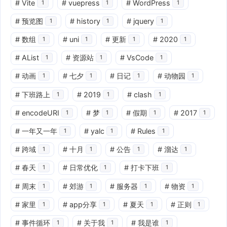
#
Vite
#
vuepress
#
WordPress
1
1
1
#
预览图
#
history
#
jquery
1
1
1
#
数组
#
uni
#
更新
#
2020
1
1
1
1
#
AList
#
资源站
#
VsCode
1
1
1
#
动画
#
七夕
#
日记
#
动物园
1
1
1
1
#
下班路上
#
2019
#
clash
1
1
1
#
encodeURI
#
梦
#
假期
#
2017
1
1
1
1
#
一年又一年
#
yalc
#
Rules
1
1
1
#
跨域
#
十月
#
公告
#
溜达
1
1
1
1
#
春天
#
日常优化
#
打卡下班
1
1
1
#
周末
#
郊游
#
服务器
#
物资
1
1
1
1
#
家里
#
app分享
#
夏天
#
正则
1
1
1
1
#
事件循环
#
关于我
#
我是谁
1
1
1