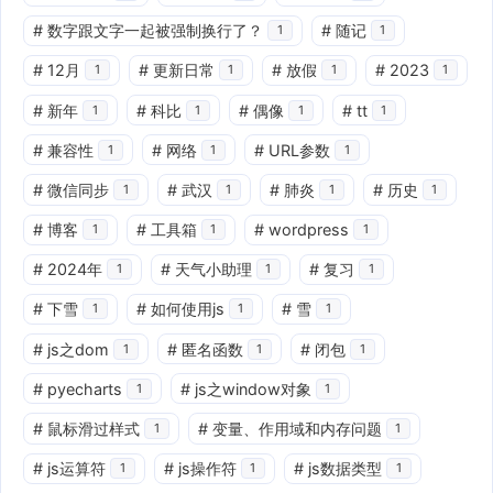
#
数字跟文字一起被强制换行了？
#
随记
1
1
#
12月
#
更新日常
#
放假
#
2023
1
1
1
1
#
新年
#
科比
#
偶像
#
tt
1
1
1
1
#
兼容性
#
网络
#
URL参数
1
1
1
#
微信同步
#
武汉
#
肺炎
#
历史
1
1
1
1
#
博客
#
工具箱
#
wordpress
1
1
1
#
2024年
#
天气小助理
#
复习
1
1
1
#
下雪
#
如何使用js
#
雪
1
1
1
#
js之dom
#
匿名函数
#
闭包
1
1
1
#
pyecharts
#
js之window对象
1
1
#
鼠标滑过样式
#
变量、作用域和内存问题
1
1
#
js运算符
#
js操作符
#
js数据类型
1
1
1