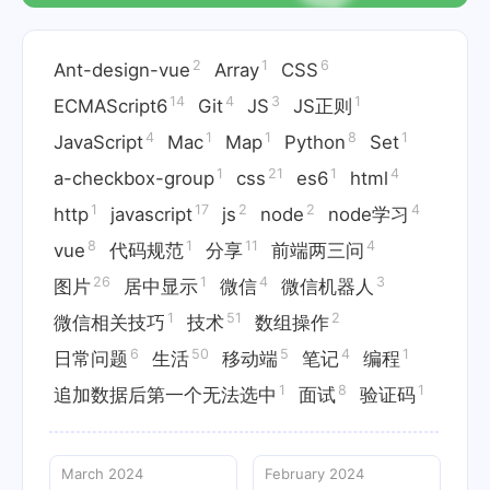
2
1
6
Ant-design-vue
Array
CSS
14
4
3
1
ECMAScript6
Git
JS
JS正则
4
1
1
8
1
JavaScript
Mac
Map
Python
Set
1
21
1
4
a-checkbox-group
css
es6
html
1
17
2
2
4
http
javascript
js
node
node学习
8
1
11
4
vue
代码规范
分享
前端两三问
26
1
4
3
图片
居中显示
微信
微信机器人
1
51
2
微信相关技巧
技术
数组操作
6
50
5
4
1
日常问题
生活
移动端
笔记
编程
1
8
1
追加数据后第一个无法选中
面试
验证码
March 2024
February 2024