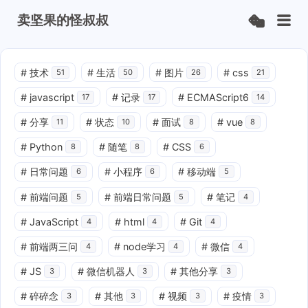
卖坚果的怪叔叔
#
技术
#
生活
#
图片
#
css
51
50
26
21
#
javascript
#
记录
#
ECMAScript6
17
17
14
#
分享
#
状态
#
面试
#
vue
11
10
8
8
#
Python
#
随笔
#
CSS
8
8
6
#
日常问题
#
小程序
#
移动端
6
6
5
#
前端问题
#
前端日常问题
#
笔记
5
5
4
#
JavaScript
#
html
#
Git
4
4
4
#
前端两三问
#
node学习
#
微信
4
4
4
#
JS
#
微信机器人
#
其他分享
3
3
3
#
碎碎念
#
其他
#
视频
#
疫情
3
3
3
3