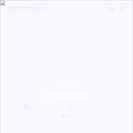
卖坚果的怪叔叔
原创
三度胃镜有感
发表于
2022-11-25
更新于
2024-03-13
姑苏城