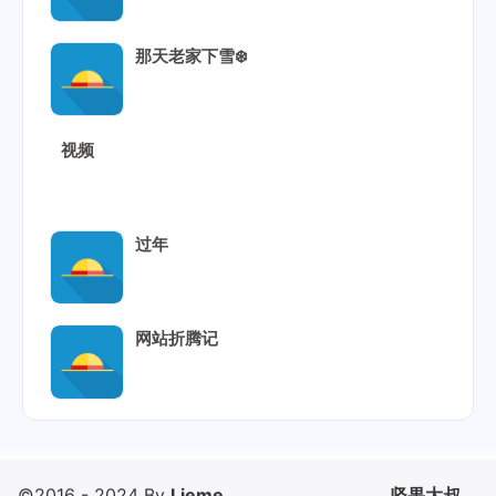
那天老家下雪❄️
视频
过年
网站折腾记
©2016 - 2024 By
Lieme
坚果大叔