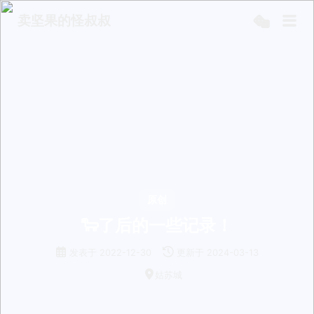
卖坚果的怪叔叔
原创
🐑了后的一些记录！
发表于
2022-12-30
更新于
2024-03-13
姑苏城