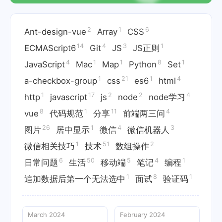
2
1
6
Ant-design-vue
Array
CSS
14
4
3
1
ECMAScript6
Git
JS
JS正则
4
1
1
8
1
JavaScript
Mac
Map
Python
Set
1
21
1
4
a-checkbox-group
css
es6
html
1
17
2
2
4
http
javascript
js
node
node学习
8
1
11
4
vue
代码规范
分享
前端两三问
26
1
4
3
图片
居中显示
微信
微信机器人
1
51
2
微信相关技巧
技术
数组操作
6
50
5
4
1
日常问题
生活
移动端
笔记
编程
1
8
1
追加数据后第一个无法选中
面试
验证码
March 2024
February 2024