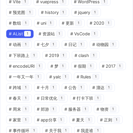
#
Vite
#
vuepress
#
WordPress
1
1
1
#
预览图
#
history
#
jquery
1
1
1
#
数组
#
uni
#
更新
#
2020
1
1
1
1
#
AList
#
资源站
#
VsCode
1
1
1
#
动画
#
七夕
#
日记
#
动物园
1
1
1
1
#
下班路上
#
2019
#
clash
1
1
1
#
encodeURI
#
梦
#
假期
#
2017
1
1
1
1
#
一年又一年
#
yalc
#
Rules
1
1
1
#
跨域
#
十月
#
公告
#
溜达
1
1
1
1
#
春天
#
日常优化
#
打卡下班
1
1
1
#
周末
#
郊游
#
服务器
#
物资
1
1
1
1
#
家里
#
app分享
#
夏天
#
正则
1
1
1
1
#
事件循环
#
关于我
#
我是谁
1
1
1