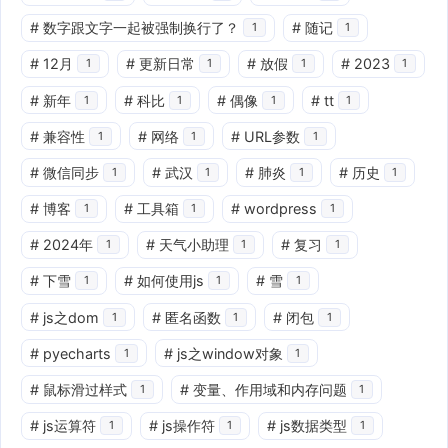
#
数字跟文字一起被强制换行了？
#
随记
1
1
#
12月
#
更新日常
#
放假
#
2023
1
1
1
1
#
新年
#
科比
#
偶像
#
tt
1
1
1
1
#
兼容性
#
网络
#
URL参数
1
1
1
#
微信同步
#
武汉
#
肺炎
#
历史
1
1
1
1
#
博客
#
工具箱
#
wordpress
1
1
1
#
2024年
#
天气小助理
#
复习
1
1
1
#
下雪
#
如何使用js
#
雪
1
1
1
#
js之dom
#
匿名函数
#
闭包
1
1
1
#
pyecharts
#
js之window对象
1
1
#
鼠标滑过样式
#
变量、作用域和内存问题
1
1
#
js运算符
#
js操作符
#
js数据类型
1
1
1