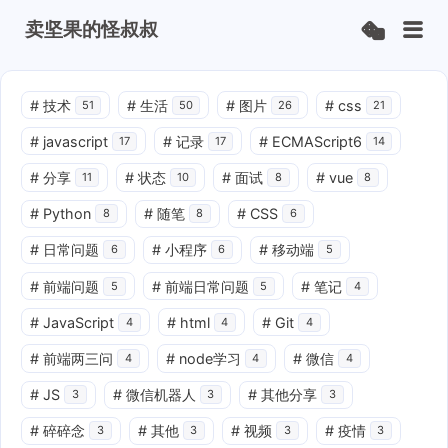
卖坚果的怪叔叔
#
技术
#
生活
#
图片
#
css
51
50
26
21
#
javascript
#
记录
#
ECMAScript6
17
17
14
#
分享
#
状态
#
面试
#
vue
11
10
8
8
#
Python
#
随笔
#
CSS
8
8
6
#
日常问题
#
小程序
#
移动端
6
6
5
#
前端问题
#
前端日常问题
#
笔记
5
5
4
#
JavaScript
#
html
#
Git
4
4
4
#
前端两三问
#
node学习
#
微信
4
4
4
#
JS
#
微信机器人
#
其他分享
3
3
3
#
碎碎念
#
其他
#
视频
#
疫情
3
3
3
3