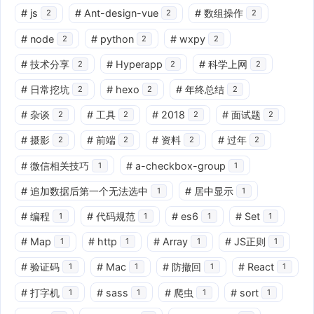
#
js
#
Ant-design-vue
#
数组操作
2
2
2
#
node
#
python
#
wxpy
2
2
2
#
技术分享
#
Hyperapp
#
科学上网
2
2
2
#
日常挖坑
#
hexo
#
年终总结
2
2
2
#
杂谈
#
工具
#
2018
#
面试题
2
2
2
2
#
摄影
#
前端
#
资料
#
过年
2
2
2
2
#
微信相关技巧
#
a-checkbox-group
1
1
#
追加数据后第一个无法选中
#
居中显示
1
1
#
编程
#
代码规范
#
es6
#
Set
1
1
1
1
#
Map
#
http
#
Array
#
JS正则
1
1
1
1
#
验证码
#
Mac
#
防撤回
#
React
1
1
1
1
#
打字机
#
sass
#
爬虫
#
sort
1
1
1
1