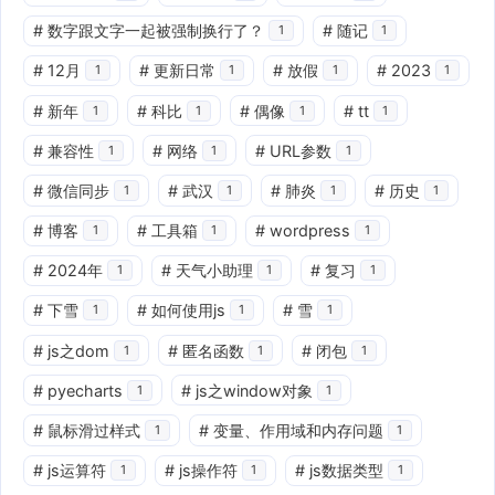
#
数字跟文字一起被强制换行了？
#
随记
1
1
#
12月
#
更新日常
#
放假
#
2023
1
1
1
1
#
新年
#
科比
#
偶像
#
tt
1
1
1
1
#
兼容性
#
网络
#
URL参数
1
1
1
#
微信同步
#
武汉
#
肺炎
#
历史
1
1
1
1
#
博客
#
工具箱
#
wordpress
1
1
1
#
2024年
#
天气小助理
#
复习
1
1
1
#
下雪
#
如何使用js
#
雪
1
1
1
#
js之dom
#
匿名函数
#
闭包
1
1
1
#
pyecharts
#
js之window对象
1
1
#
鼠标滑过样式
#
变量、作用域和内存问题
1
1
#
js运算符
#
js操作符
#
js数据类型
1
1
1