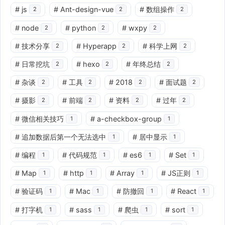
#
js
#
Ant-design-vue
#
数组操作
2
2
2
#
node
#
python
#
wxpy
2
2
2
#
技术分享
#
Hyperapp
#
科学上网
2
2
2
#
日常挖坑
#
hexo
#
年终总结
2
2
2
#
杂谈
#
工具
#
2018
#
面试题
2
2
2
2
#
摄影
#
前端
#
资料
#
过年
2
2
2
2
#
微信相关技巧
#
a-checkbox-group
1
1
#
追加数据后第一个无法选中
#
居中显示
1
1
#
编程
#
代码规范
#
es6
#
Set
1
1
1
1
#
Map
#
http
#
Array
#
JS正则
1
1
1
1
#
验证码
#
Mac
#
防撤回
#
React
1
1
1
1
#
打字机
#
sass
#
爬虫
#
sort
1
1
1
1