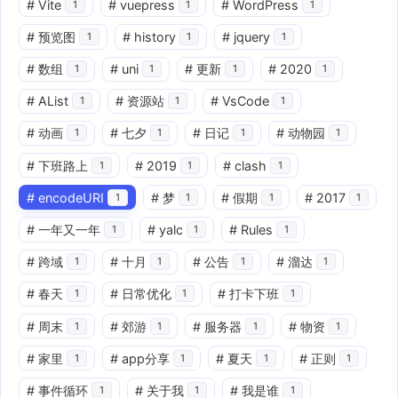
#
Vite
#
vuepress
#
WordPress
1
1
1
#
预览图
#
history
#
jquery
1
1
1
#
数组
#
uni
#
更新
#
2020
1
1
1
1
#
AList
#
资源站
#
VsCode
1
1
1
#
动画
#
七夕
#
日记
#
动物园
1
1
1
1
#
下班路上
#
2019
#
clash
1
1
1
#
encodeURI
#
梦
#
假期
#
2017
1
1
1
1
#
一年又一年
#
yalc
#
Rules
1
1
1
#
跨域
#
十月
#
公告
#
溜达
1
1
1
1
#
春天
#
日常优化
#
打卡下班
1
1
1
#
周末
#
郊游
#
服务器
#
物资
1
1
1
1
#
家里
#
app分享
#
夏天
#
正则
1
1
1
1
#
事件循环
#
关于我
#
我是谁
1
1
1