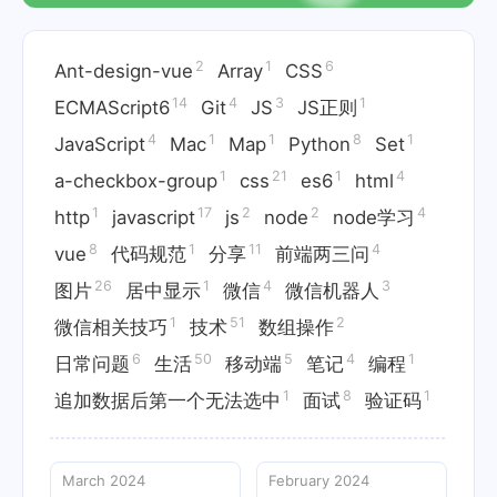
2
1
6
Ant-design-vue
Array
CSS
14
4
3
1
ECMAScript6
Git
JS
JS正则
4
1
1
8
1
JavaScript
Mac
Map
Python
Set
1
21
1
4
a-checkbox-group
css
es6
html
1
17
2
2
4
http
javascript
js
node
node学习
8
1
11
4
vue
代码规范
分享
前端两三问
26
1
4
3
图片
居中显示
微信
微信机器人
1
51
2
微信相关技巧
技术
数组操作
6
50
5
4
1
日常问题
生活
移动端
笔记
编程
1
8
1
追加数据后第一个无法选中
面试
验证码
March 2024
February 2024