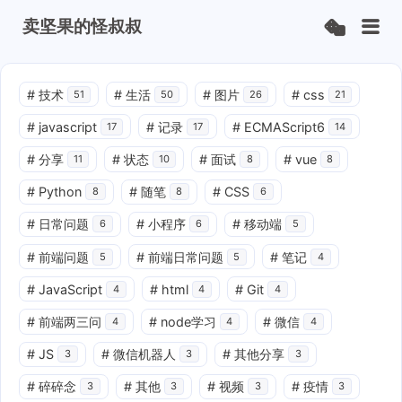
卖坚果的怪叔叔
#
技术
#
生活
#
图片
#
css
51
50
26
21
#
javascript
#
记录
#
ECMAScript6
17
17
14
#
分享
#
状态
#
面试
#
vue
11
10
8
8
#
Python
#
随笔
#
CSS
8
8
6
#
日常问题
#
小程序
#
移动端
6
6
5
#
前端问题
#
前端日常问题
#
笔记
5
5
4
#
JavaScript
#
html
#
Git
4
4
4
#
前端两三问
#
node学习
#
微信
4
4
4
#
JS
#
微信机器人
#
其他分享
3
3
3
#
碎碎念
#
其他
#
视频
#
疫情
3
3
3
3