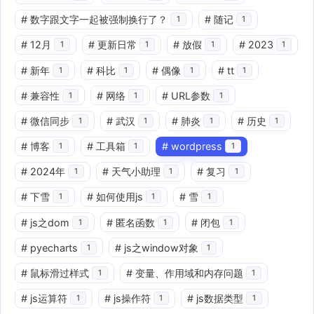
#
数字跟文字一起被强制换行了？
#
随记
1
1
#
12月
#
更新日常
#
放假
#
2023
1
1
1
1
#
新年
#
科比
#
偶像
#
tt
1
1
1
1
#
兼容性
#
网络
#
URL参数
1
1
1
#
微信同步
#
武汉
#
肺炎
#
历史
1
1
1
1
#
博客
#
工具箱
#
wordpress
1
1
1
#
2024年
#
天气小助理
#
复习
1
1
1
#
下雪
#
如何使用js
#
雪
1
1
1
#
js之dom
#
匿名函数
#
闭包
1
1
1
#
pyecharts
#
js之window对象
1
1
#
鼠标滑过样式
#
变量、作用域和内存问题
1
1
#
js运算符
#
js操作符
#
js数据类型
1
1
1