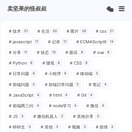
卖坚果的怪叔叔
#
技术
#
生活
#
图片
#
css
51
50
26
21
#
javascript
#
记录
#
ECMAScript6
17
17
14
#
分享
#
状态
#
面试
#
vue
11
10
8
8
#
Python
#
随笔
#
CSS
8
8
6
#
日常问题
#
小程序
#
移动端
6
6
5
#
前端问题
#
前端日常问题
#
笔记
5
5
4
#
JavaScript
#
html
#
Git
4
4
4
#
前端两三问
#
node学习
#
微信
4
4
4
#
JS
#
微信机器人
#
其他分享
3
3
3
#
碎碎念
#
其他
#
视频
#
疫情
3
3
3
3