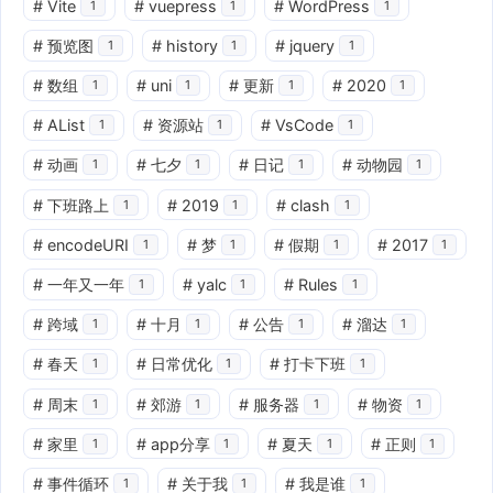
#
Vite
#
vuepress
#
WordPress
1
1
1
#
预览图
#
history
#
jquery
1
1
1
#
数组
#
uni
#
更新
#
2020
1
1
1
1
#
AList
#
资源站
#
VsCode
1
1
1
#
动画
#
七夕
#
日记
#
动物园
1
1
1
1
#
下班路上
#
2019
#
clash
1
1
1
#
encodeURI
#
梦
#
假期
#
2017
1
1
1
1
#
一年又一年
#
yalc
#
Rules
1
1
1
#
跨域
#
十月
#
公告
#
溜达
1
1
1
1
#
春天
#
日常优化
#
打卡下班
1
1
1
#
周末
#
郊游
#
服务器
#
物资
1
1
1
1
#
家里
#
app分享
#
夏天
#
正则
1
1
1
1
#
事件循环
#
关于我
#
我是谁
1
1
1