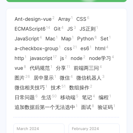
2
1
6
Ant-design-vue
Array
CSS
14
4
3
1
ECMAScript6
Git
JS
JS正则
4
1
1
8
1
JavaScript
Mac
Map
Python
Set
1
21
1
4
a-checkbox-group
css
es6
html
1
17
2
2
4
http
javascript
js
node
node学习
8
1
11
4
vue
代码规范
分享
前端两三问
26
1
4
3
图片
居中显示
微信
微信机器人
1
51
2
微信相关技巧
技术
数组操作
6
50
5
4
1
日常问题
生活
移动端
笔记
编程
1
8
1
追加数据后第一个无法选中
面试
验证码
March 2024
February 2024