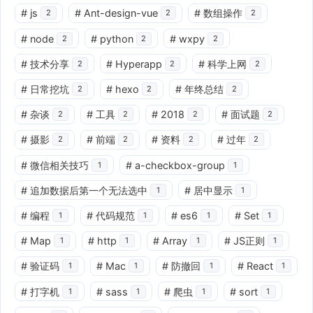
#
js
#
Ant-design-vue
#
数组操作
2
2
2
#
node
#
python
#
wxpy
2
2
2
#
技术分享
#
Hyperapp
#
科学上网
2
2
2
#
日常挖坑
#
hexo
#
年终总结
2
2
2
#
杂谈
#
工具
#
2018
#
面试题
2
2
2
2
#
摄影
#
前端
#
资料
#
过年
2
2
2
2
#
微信相关技巧
#
a-checkbox-group
1
1
#
追加数据后第一个无法选中
#
居中显示
1
1
#
编程
#
代码规范
#
es6
#
Set
1
1
1
1
#
Map
#
http
#
Array
#
JS正则
1
1
1
1
#
验证码
#
Mac
#
防撤回
#
React
1
1
1
1
#
打字机
#
sass
#
爬虫
#
sort
1
1
1
1