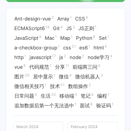
2
1
6
Ant-design-vue
Array
CSS
14
4
3
1
ECMAScript6
Git
JS
JS正则
4
1
1
8
1
JavaScript
Mac
Map
Python
Set
1
21
1
4
a-checkbox-group
css
es6
html
1
17
2
2
4
http
javascript
js
node
node学习
8
1
11
4
vue
代码规范
分享
前端两三问
26
1
4
3
图片
居中显示
微信
微信机器人
1
51
2
微信相关技巧
技术
数组操作
6
50
5
4
1
日常问题
生活
移动端
笔记
编程
1
8
1
追加数据后第一个无法选中
面试
验证码
March 2024
February 2024