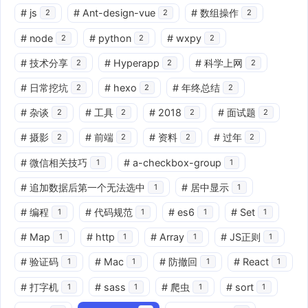
#
js
#
Ant-design-vue
#
数组操作
2
2
2
#
node
#
python
#
wxpy
2
2
2
#
技术分享
#
Hyperapp
#
科学上网
2
2
2
#
日常挖坑
#
hexo
#
年终总结
2
2
2
#
杂谈
#
工具
#
2018
#
面试题
2
2
2
2
#
摄影
#
前端
#
资料
#
过年
2
2
2
2
#
微信相关技巧
#
a-checkbox-group
1
1
#
追加数据后第一个无法选中
#
居中显示
1
1
#
编程
#
代码规范
#
es6
#
Set
1
1
1
1
#
Map
#
http
#
Array
#
JS正则
1
1
1
1
#
验证码
#
Mac
#
防撤回
#
React
1
1
1
1
#
打字机
#
sass
#
爬虫
#
sort
1
1
1
1