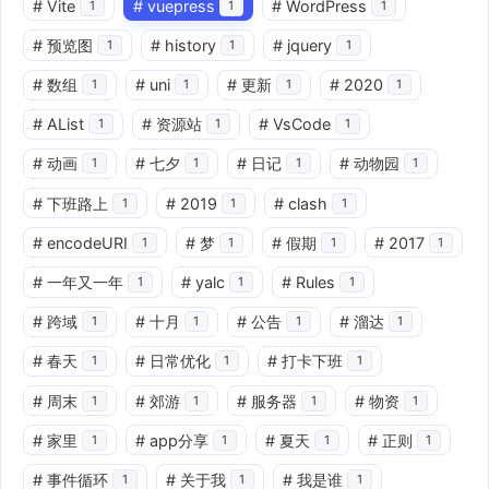
#
Vite
#
vuepress
#
WordPress
1
1
1
#
预览图
#
history
#
jquery
1
1
1
#
数组
#
uni
#
更新
#
2020
1
1
1
1
#
AList
#
资源站
#
VsCode
1
1
1
#
动画
#
七夕
#
日记
#
动物园
1
1
1
1
#
下班路上
#
2019
#
clash
1
1
1
#
encodeURI
#
梦
#
假期
#
2017
1
1
1
1
#
一年又一年
#
yalc
#
Rules
1
1
1
#
跨域
#
十月
#
公告
#
溜达
1
1
1
1
#
春天
#
日常优化
#
打卡下班
1
1
1
#
周末
#
郊游
#
服务器
#
物资
1
1
1
1
#
家里
#
app分享
#
夏天
#
正则
1
1
1
1
#
事件循环
#
关于我
#
我是谁
1
1
1