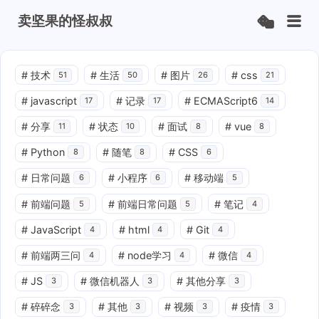
卖坚果的怪叔叔
#
技术
#
生活
#
图片
#
css
51
50
26
21
#
javascript
#
记录
#
ECMAScript6
17
17
14
#
分享
#
状态
#
面试
#
vue
11
10
8
8
#
Python
#
随笔
#
CSS
8
8
6
#
日常问题
#
小程序
#
移动端
6
6
5
#
前端问题
#
前端日常问题
#
笔记
5
5
4
#
JavaScript
#
html
#
Git
4
4
4
#
前端两三问
#
node学习
#
微信
4
4
4
#
JS
#
微信机器人
#
其他分享
3
3
3
#
碎碎念
#
其他
#
视频
#
疫情
3
3
3
3