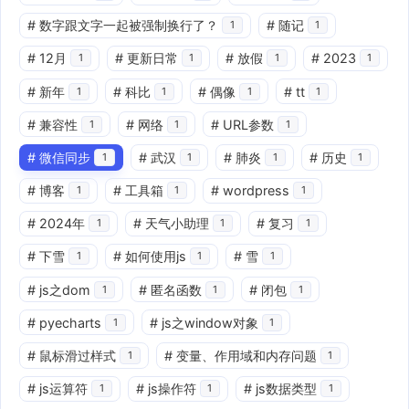
#
数字跟文字一起被强制换行了？
#
随记
1
1
#
12月
#
更新日常
#
放假
#
2023
1
1
1
1
#
新年
#
科比
#
偶像
#
tt
1
1
1
1
#
兼容性
#
网络
#
URL参数
1
1
1
#
微信同步
#
武汉
#
肺炎
#
历史
1
1
1
1
#
博客
#
工具箱
#
wordpress
1
1
1
#
2024年
#
天气小助理
#
复习
1
1
1
#
下雪
#
如何使用js
#
雪
1
1
1
#
js之dom
#
匿名函数
#
闭包
1
1
1
#
pyecharts
#
js之window对象
1
1
#
鼠标滑过样式
#
变量、作用域和内存问题
1
1
#
js运算符
#
js操作符
#
js数据类型
1
1
1