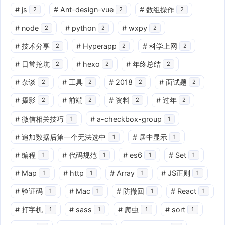
#
js
#
Ant-design-vue
#
数组操作
2
2
2
#
node
#
python
#
wxpy
2
2
2
#
技术分享
#
Hyperapp
#
科学上网
2
2
2
#
日常挖坑
#
hexo
#
年终总结
2
2
2
#
杂谈
#
工具
#
2018
#
面试题
2
2
2
2
#
摄影
#
前端
#
资料
#
过年
2
2
2
2
#
微信相关技巧
#
a-checkbox-group
1
1
#
追加数据后第一个无法选中
#
居中显示
1
1
#
编程
#
代码规范
#
es6
#
Set
1
1
1
1
#
Map
#
http
#
Array
#
JS正则
1
1
1
1
#
验证码
#
Mac
#
防撤回
#
React
1
1
1
1
#
打字机
#
sass
#
爬虫
#
sort
1
1
1
1