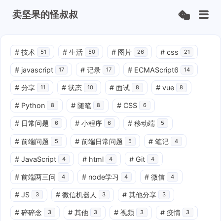
卖坚果的怪叔叔
#
技术
#
生活
#
图片
#
css
51
50
26
21
#
javascript
#
记录
#
ECMAScript6
17
17
14
#
分享
#
状态
#
面试
#
vue
11
10
8
8
#
Python
#
随笔
#
CSS
8
8
6
#
日常问题
#
小程序
#
移动端
6
6
5
#
前端问题
#
前端日常问题
#
笔记
5
5
4
#
JavaScript
#
html
#
Git
4
4
4
#
前端两三问
#
node学习
#
微信
4
4
4
#
JS
#
微信机器人
#
其他分享
3
3
3
#
碎碎念
#
其他
#
视频
#
疫情
3
3
3
3