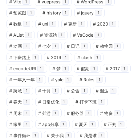
#
Vite
#
vuepress
#
WordPress
1
1
1
#
预览图
#
history
#
jquery
1
1
1
#
数组
#
uni
#
更新
#
2020
1
1
1
1
#
AList
#
资源站
#
VsCode
1
1
1
#
动画
#
七夕
#
日记
#
动物园
1
1
1
1
#
下班路上
#
2019
#
clash
1
1
1
#
encodeURI
#
梦
#
假期
#
2017
1
1
1
1
#
一年又一年
#
yalc
#
Rules
1
1
1
#
跨域
#
十月
#
公告
#
溜达
1
1
1
1
#
春天
#
日常优化
#
打卡下班
1
1
1
#
周末
#
郊游
#
服务器
#
物资
1
1
1
1
#
家里
#
app分享
#
夏天
#
正则
1
1
1
1
#
事件循环
#
关于我
#
我是谁
1
1
1