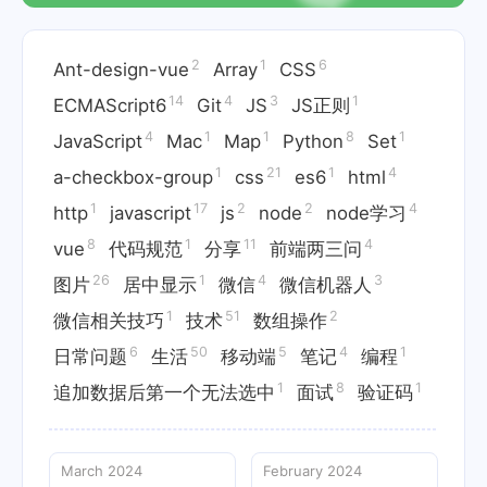
2
1
6
Ant-design-vue
Array
CSS
14
4
3
1
ECMAScript6
Git
JS
JS正则
4
1
1
8
1
JavaScript
Mac
Map
Python
Set
1
21
1
4
a-checkbox-group
css
es6
html
1
17
2
2
4
http
javascript
js
node
node学习
8
1
11
4
vue
代码规范
分享
前端两三问
26
1
4
3
图片
居中显示
微信
微信机器人
1
51
2
微信相关技巧
技术
数组操作
6
50
5
4
1
日常问题
生活
移动端
笔记
编程
1
8
1
追加数据后第一个无法选中
面试
验证码
March 2024
February 2024