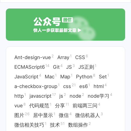
2
1
6
Ant-design-vue
Array
CSS
14
4
3
1
ECMAScript6
Git
JS
JS正则
4
1
1
8
1
JavaScript
Mac
Map
Python
Set
1
21
1
4
a-checkbox-group
css
es6
html
1
17
2
2
4
http
javascript
js
node
node学习
8
1
11
4
vue
代码规范
分享
前端两三问
26
1
4
3
图片
居中显示
微信
微信机器人
1
51
2
微信相关技巧
技术
数组操作