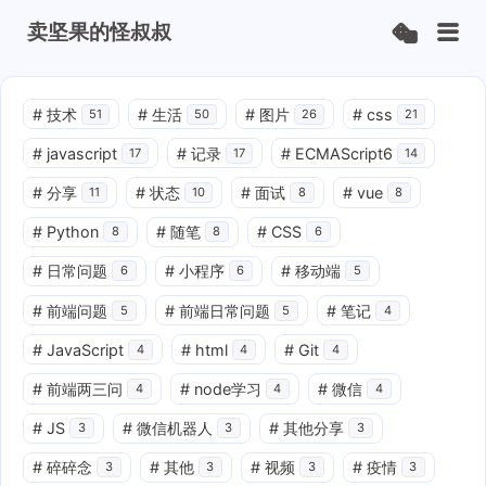
卖坚果的怪叔叔
#
技术
#
生活
#
图片
#
css
51
50
26
21
#
javascript
#
记录
#
ECMAScript6
17
17
14
#
分享
#
状态
#
面试
#
vue
11
10
8
8
#
Python
#
随笔
#
CSS
8
8
6
#
日常问题
#
小程序
#
移动端
6
6
5
#
前端问题
#
前端日常问题
#
笔记
5
5
4
#
JavaScript
#
html
#
Git
4
4
4
#
前端两三问
#
node学习
#
微信
4
4
4
#
JS
#
微信机器人
#
其他分享
3
3
3
#
碎碎念
#
其他
#
视频
#
疫情
3
3
3
3