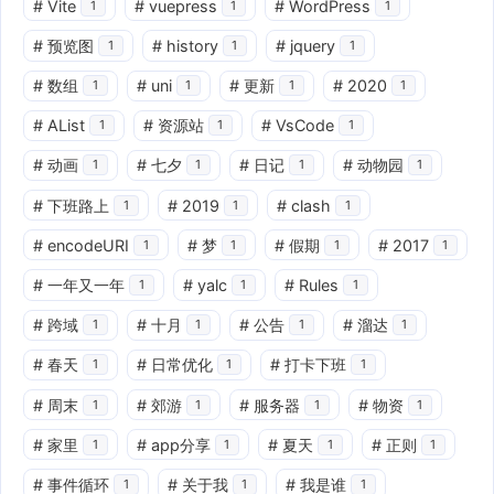
#
Vite
#
vuepress
#
WordPress
1
1
1
#
预览图
#
history
#
jquery
1
1
1
#
数组
#
uni
#
更新
#
2020
1
1
1
1
#
AList
#
资源站
#
VsCode
1
1
1
#
动画
#
七夕
#
日记
#
动物园
1
1
1
1
#
下班路上
#
2019
#
clash
1
1
1
#
encodeURI
#
梦
#
假期
#
2017
1
1
1
1
#
一年又一年
#
yalc
#
Rules
1
1
1
#
跨域
#
十月
#
公告
#
溜达
1
1
1
1
#
春天
#
日常优化
#
打卡下班
1
1
1
#
周末
#
郊游
#
服务器
#
物资
1
1
1
1
#
家里
#
app分享
#
夏天
#
正则
1
1
1
1
#
事件循环
#
关于我
#
我是谁
1
1
1