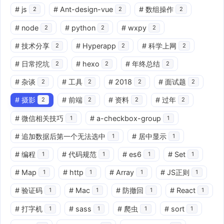
#
js
#
Ant-design-vue
#
数组操作
2
2
2
#
node
#
python
#
wxpy
2
2
2
#
技术分享
#
Hyperapp
#
科学上网
2
2
2
#
日常挖坑
#
hexo
#
年终总结
2
2
2
#
杂谈
#
工具
#
2018
#
面试题
2
2
2
2
#
摄影
#
前端
#
资料
#
过年
2
2
2
2
#
微信相关技巧
#
a-checkbox-group
1
1
#
追加数据后第一个无法选中
#
居中显示
1
1
#
编程
#
代码规范
#
es6
#
Set
1
1
1
1
#
Map
#
http
#
Array
#
JS正则
1
1
1
1
#
验证码
#
Mac
#
防撤回
#
React
1
1
1
1
#
打字机
#
sass
#
爬虫
#
sort
1
1
1
1