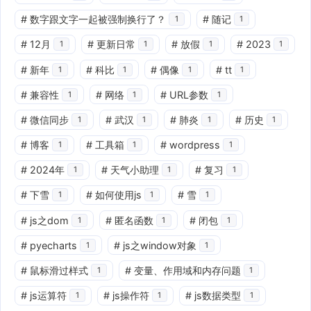
#
数字跟文字一起被强制换行了？
#
随记
1
1
#
12月
#
更新日常
#
放假
#
2023
1
1
1
1
#
新年
#
科比
#
偶像
#
tt
1
1
1
1
#
兼容性
#
网络
#
URL参数
1
1
1
#
微信同步
#
武汉
#
肺炎
#
历史
1
1
1
1
#
博客
#
工具箱
#
wordpress
1
1
1
#
2024年
#
天气小助理
#
复习
1
1
1
#
下雪
#
如何使用js
#
雪
1
1
1
#
js之dom
#
匿名函数
#
闭包
1
1
1
#
pyecharts
#
js之window对象
1
1
#
鼠标滑过样式
#
变量、作用域和内存问题
1
1
#
js运算符
#
js操作符
#
js数据类型
1
1
1