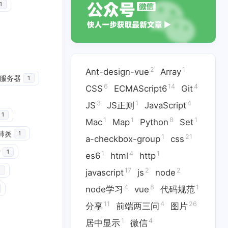
1
2
1
Ant-design-vue
Array
服务器
1
6
14
4
CSS
ECMAScript6
Git
3
1
4
JS
JS正则
JavaScript
1
1
1
8
1
Mac
Map
Python
Set
肺炎
1
1
21
a-checkbox-group
css
雪
1
1
4
1
es6
html
http
14
4
3
ECMAScript6
Git
JS
17
2
2
1
javascript
js
node
1
8
1
Python
Set
4
8
1
node学习
vue
代码规范
11
4
26
分享
前端两三问
图片
4
1
17
2
html
http
javascript
js
1
4
居中显示
微信