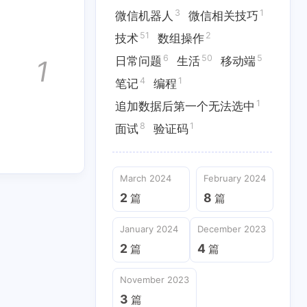
1
11
4
26
范
分享
前端两三问
图片
3
1
微信机器人
微信相关技巧
51
2
1
51
2
信相关技巧
技术
数组操作
技术
数组操作
6
50
5
日常问题
生活
移动端
1
1
1
编程
追加数据后第一个无法选中
4
1
笔记
编程
1
追加数据后第一个无法选中
January 2024
December 2023
8
1
2
4
篇
面试
篇
验证码
September 2023
August 2023
March 2024
February 2024
3
3
篇
篇
2
8
篇
篇
January 2024
December 2023
2
4
篇
篇
November 2023
3
篇