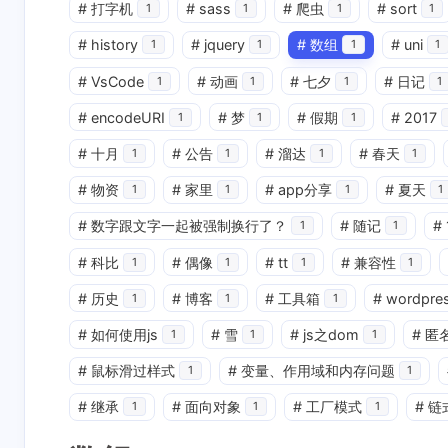
#
打字机
#
sass
#
爬虫
#
sort
1
1
1
1
#
history
#
jquery
#
数组
#
uni
1
1
1
1
#
VsCode
#
动画
#
七夕
#
日记
1
1
1
1
#
encodeURI
#
梦
#
假期
#
2017
1
1
1
#
十月
#
公告
#
溜达
#
春天
1
1
1
1
#
物资
#
家里
#
app分享
#
夏天
1
1
1
1
互动
#
数字跟文字一起被强制换行了？
#
随记
#
1
1
最新评论
#
科比
#
偶像
#
tt
#
兼容性
1
1
1
1
正在加载中...
#
历史
#
博客
#
工具箱
#
wordpre
1
1
1
#
如何使用js
#
雪
#
js之dom
#
匿
1
1
1
#
鼠标滑过样式
#
变量、作用域和内存问题
1
1
#
继承
#
面向对象
#
工厂模式
#
链
1
1
1