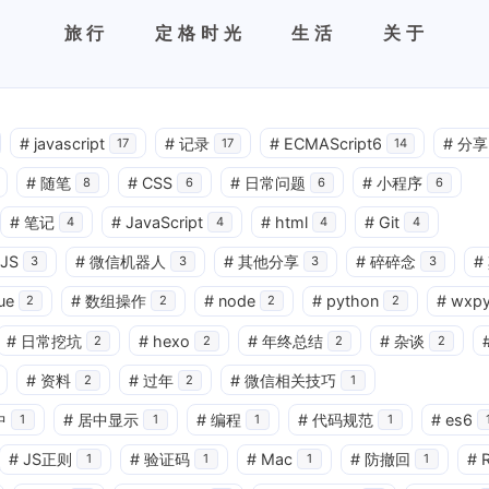
旅行
定格时光
生活
关于
#
javascript
#
记录
#
ECMAScript6
#
分享
17
17
14
#
随笔
#
CSS
#
日常问题
#
小程序
8
6
6
6
#
笔记
#
JavaScript
#
html
#
Git
4
4
4
4
JS
#
微信机器人
#
其他分享
#
碎碎念
#
3
3
3
3
ue
#
数组操作
#
node
#
python
#
wxp
2
2
2
2
#
日常挖坑
#
hexo
#
年终总结
#
杂谈
2
2
2
2
#
资料
#
过年
#
微信相关技巧
2
2
1
中
#
居中显示
#
编程
#
代码规范
#
es6
1
1
1
1
#
JS正则
#
验证码
#
Mac
#
防撤回
#
1
1
1
1