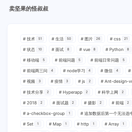
卖坚果的怪叔叔
#
技术
#
生活
#
图片
#
css
51
50
26
21
#
状态
#
面试
#
vue
#
Python
10
8
8
8
#
移动端
#
前端问题
#
前端日常问题
5
5
5
#
前端两三问
#
node学习
#
微信
#
4
4
4
#
视频
#
疫情
#
js
#
Ant-design-v
3
3
2
#
技术分享
#
Hyperapp
#
科学上网
2
2
2
#
2018
#
面试题
#
摄影
#
前端
2
2
2
2
#
a-checkbox-group
#
追加数据后第一个无法选
1
#
Set
#
Map
#
http
#
Array
1
1
1
1