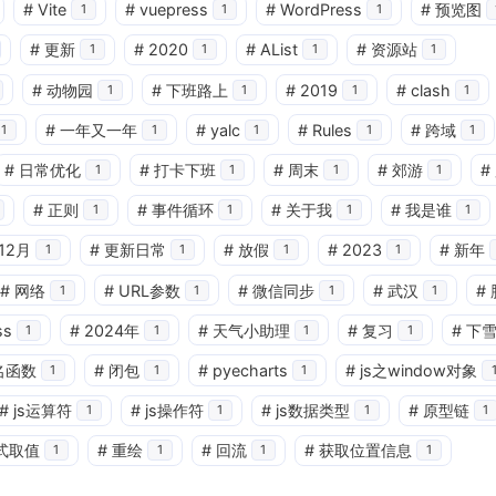
#
Vite
#
vuepress
#
WordPress
#
预览图
1
1
1
#
更新
#
2020
#
AList
#
资源站
1
1
1
1
#
动物园
#
下班路上
#
2019
#
clash
1
1
1
1
#
一年又一年
#
yalc
#
Rules
#
跨域
1
1
1
1
1
#
日常优化
#
打卡下班
#
周末
#
郊游
#
1
1
1
1
#
正则
#
事件循环
#
关于我
#
我是谁
1
1
1
1
兴趣点
12月
#
更新日常
#
放假
#
2023
#
新年
1
1
1
1
寻找你感兴趣的领域
#
网络
#
URL参数
#
微信同步
#
武汉
#
1
1
1
1
ss
#
2024年
#
天气小助理
#
复习
#
下
1
1
1
1
2
1
6
Ant-design-vue
Array
CSS
名函数
#
闭包
#
pyecharts
#
js之window对象
1
1
1
1
4
1
JS正则
JavaScript
Mac
Map
#
js运算符
#
js操作符
#
js数据类型
#
原型链
1
1
1
1
式取值
#
重绘
#
回流
#
获取位置信息
1
1
1
1
1
21
1
a-checkbox-group
css
es6