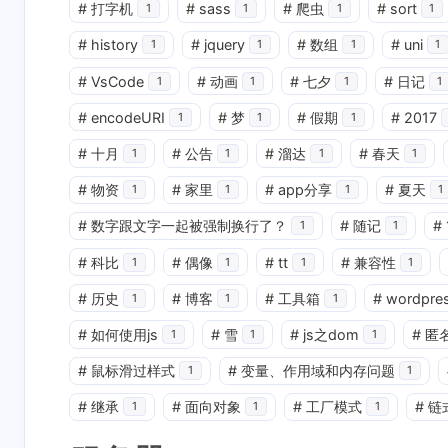
#
打字机
#
sass
#
爬虫
#
sort
1
1
1
1
#
history
#
jquery
#
数组
#
uni
1
1
1
1
#
VsCode
#
动画
#
七夕
#
日记
1
1
1
1
#
encodeURI
#
梦
#
假期
#
2017
1
1
1
#
十月
#
公告
#
溜达
#
春天
1
1
1
1
#
物资
#
家里
#
app分享
#
夏天
1
1
1
1
互动
#
数字跟文字一起被强制换行了？
#
随记
#
1
1
最新评论
#
科比
#
偶像
#
tt
#
兼容性
1
1
1
1
正在加载中...
#
历史
#
博客
#
工具箱
#
wordpre
1
1
1
#
如何使用js
#
雪
#
js之dom
#
匿
1
1
1
#
鼠标滑过样式
#
变量、作用域和内存问题
1
1
#
继承
#
面向对象
#
工厂模式
#
链
1
1
1