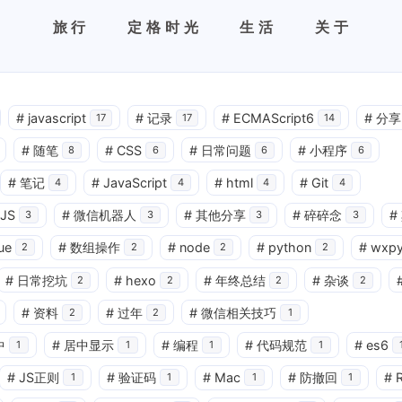
旅行
定格时光
生活
关于
#
javascript
#
记录
#
ECMAScript6
#
分享
17
17
14
#
随笔
#
CSS
#
日常问题
#
小程序
8
6
6
6
#
笔记
#
JavaScript
#
html
#
Git
4
4
4
4
JS
#
微信机器人
#
其他分享
#
碎碎念
#
3
3
3
3
ue
#
数组操作
#
node
#
python
#
wxp
2
2
2
2
#
日常挖坑
#
hexo
#
年终总结
#
杂谈
2
2
2
2
#
资料
#
过年
#
微信相关技巧
2
2
1
中
#
居中显示
#
编程
#
代码规范
#
es6
1
1
1
1
#
JS正则
#
验证码
#
Mac
#
防撤回
#
1
1
1
1