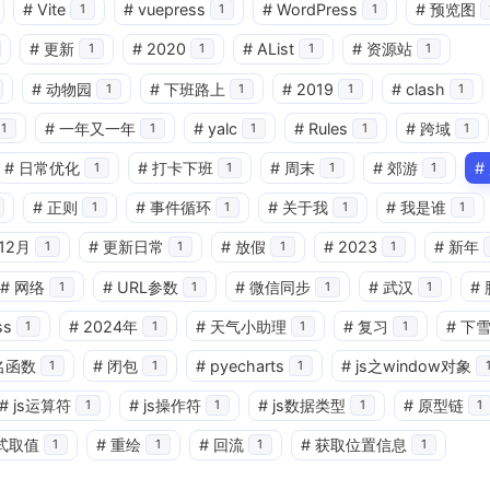
#
Vite
#
vuepress
#
WordPress
#
预览图
1
1
1
#
更新
#
2020
#
AList
#
资源站
1
1
1
1
#
动物园
#
下班路上
#
2019
#
clash
1
1
1
1
#
一年又一年
#
yalc
#
Rules
#
跨域
1
1
1
1
1
#
日常优化
#
打卡下班
#
周末
#
郊游
#
1
1
1
1
#
正则
#
事件循环
#
关于我
#
我是谁
1
1
1
1
兴趣点
12月
#
更新日常
#
放假
#
2023
#
新年
1
1
1
1
寻找你感兴趣的领域
#
网络
#
URL参数
#
微信同步
#
武汉
#
1
1
1
1
ss
#
2024年
#
天气小助理
#
复习
#
下
1
1
1
1
2
1
6
Ant-design-vue
Array
CSS
名函数
#
闭包
#
pyecharts
#
js之window对象
1
1
1
1
4
1
JS正则
JavaScript
Mac
Map
#
js运算符
#
js操作符
#
js数据类型
#
原型链
1
1
1
1
式取值
#
重绘
#
回流
#
获取位置信息
1
1
1
1
1
21
1
a-checkbox-group
css
es6