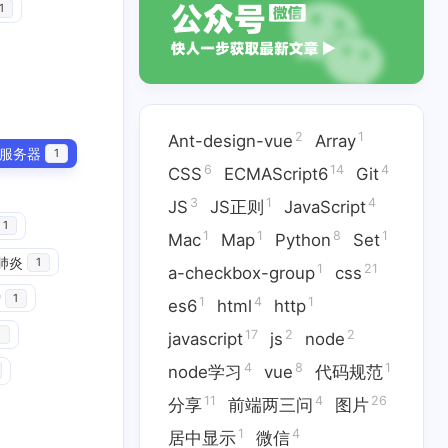
1
2
1
Ant-design-vue
Array
服务器
1
6
14
4
CSS
ECMAScript6
Git
3
1
4
JS
JS正则
JavaScript
1
1
1
8
1
Mac
Map
Python
Set
肺炎
1
1
21
a-checkbox-group
css
雪
1
1
4
1
es6
html
http
14
4
3
ECMAScript6
Git
JS
17
2
2
1
javascript
js
node
1
8
1
Python
Set
4
8
1
node学习
vue
代码规范
11
4
26
分享
前端两三问
图片
4
1
17
2
html
http
javascript
js
1
4
居中显示
微信