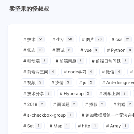
卖坚果的怪叔叔
#
技术
#
生活
#
图片
#
css
51
50
26
21
#
状态
#
面试
#
vue
#
Python
10
8
8
8
#
移动端
#
前端问题
#
前端日常问题
5
5
5
#
前端两三问
#
node学习
#
微信
#
4
4
4
#
视频
#
疫情
#
js
#
Ant-design-v
3
3
2
#
技术分享
#
Hyperapp
#
科学上网
2
2
2
#
2018
#
面试题
#
摄影
#
前端
2
2
2
2
#
a-checkbox-group
#
追加数据后第一个无法选
1
#
Set
#
Map
#
http
#
Array
1
1
1
1