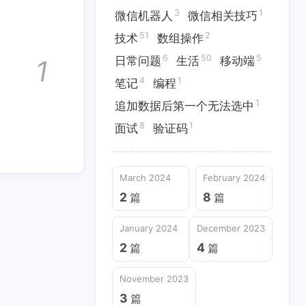
1
11
4
26
范
分享
前端两三问
图片
3
1
微信机器人
微信相关技巧
51
2
1
51
2
信相关技巧
技术
数组操作
技术
数组操作
6
50
5
日常问题
生活
移动端
1
1
1
编程
追加数据后第一个无法选中
4
1
笔记
编程
1
追加数据后第一个无法选中
January 2024
December 2023
8
1
2
4
篇
面试
篇
验证码
September 2023
August 2023
March 2024
February 2024
3
3
篇
篇
2
8
篇
篇
January 2024
December 2023
2
4
篇
篇
November 2023
3
篇