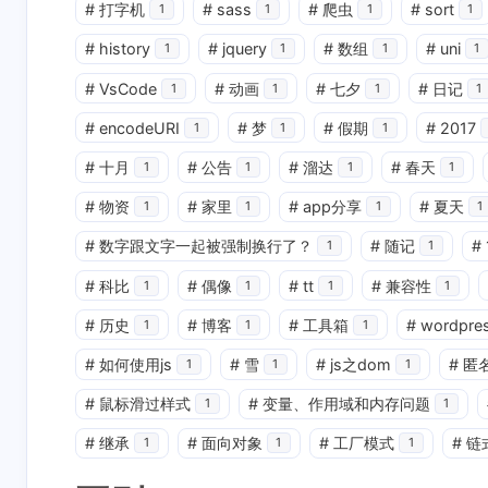
#
打字机
#
sass
#
爬虫
#
sort
1
1
1
1
#
history
#
jquery
#
数组
#
uni
1
1
1
1
#
VsCode
#
动画
#
七夕
#
日记
1
1
1
1
#
encodeURI
#
梦
#
假期
#
2017
1
1
1
#
十月
#
公告
#
溜达
#
春天
1
1
1
1
#
物资
#
家里
#
app分享
#
夏天
1
1
1
1
互动
#
数字跟文字一起被强制换行了？
#
随记
#
1
1
最新评论
#
科比
#
偶像
#
tt
#
兼容性
1
1
1
1
正在加载中...
#
历史
#
博客
#
工具箱
#
wordpre
1
1
1
#
如何使用js
#
雪
#
js之dom
#
匿
1
1
1
#
鼠标滑过样式
#
变量、作用域和内存问题
1
1
#
继承
#
面向对象
#
工厂模式
#
链
1
1
1