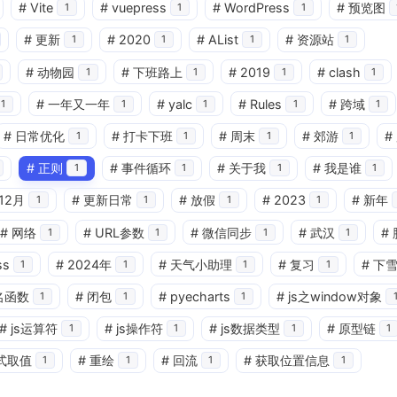
#
Vite
#
vuepress
#
WordPress
#
预览图
1
1
1
#
更新
#
2020
#
AList
#
资源站
1
1
1
1
#
动物园
#
下班路上
#
2019
#
clash
1
1
1
1
#
一年又一年
#
yalc
#
Rules
#
跨域
1
1
1
1
1
#
日常优化
#
打卡下班
#
周末
#
郊游
#
1
1
1
1
#
正则
#
事件循环
#
关于我
#
我是谁
1
1
1
1
兴趣点
12月
#
更新日常
#
放假
#
2023
#
新年
1
1
1
1
寻找你感兴趣的领域
#
网络
#
URL参数
#
微信同步
#
武汉
#
1
1
1
1
ss
#
2024年
#
天气小助理
#
复习
#
下
1
1
1
1
2
1
6
Ant-design-vue
Array
CSS
名函数
#
闭包
#
pyecharts
#
js之window对象
1
1
1
1
4
1
JS正则
JavaScript
Mac
Map
#
js运算符
#
js操作符
#
js数据类型
#
原型链
1
1
1
1
式取值
#
重绘
#
回流
#
获取位置信息
1
1
1
1
1
21
1
a-checkbox-group
css
es6