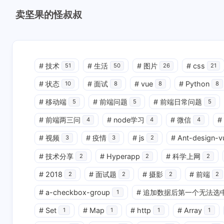
卖坚果的怪叔叔
#
技术
#
生活
#
图片
#
css
51
50
26
21
#
状态
#
面试
#
vue
#
Python
10
8
8
8
#
移动端
#
前端问题
#
前端日常问题
5
5
5
#
前端两三问
#
node学习
#
微信
#
4
4
4
#
视频
#
疫情
#
js
#
Ant-design-v
3
3
2
#
技术分享
#
Hyperapp
#
科学上网
2
2
2
#
2018
#
面试题
#
摄影
#
前端
2
2
2
2
#
a-checkbox-group
#
追加数据后第一个无法选
1
#
Set
#
Map
#
http
#
Array
1
1
1
1