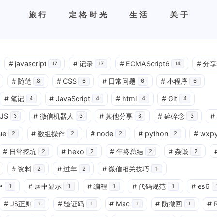
旅行
定格时光
生活
关于
#
javascript
#
记录
#
ECMAScript6
#
分享
17
17
14
#
随笔
#
CSS
#
日常问题
#
小程序
8
6
6
6
#
笔记
#
JavaScript
#
html
#
Git
4
4
4
4
JS
#
微信机器人
#
其他分享
#
碎碎念
#
3
3
3
3
ue
#
数组操作
#
node
#
python
#
wxp
2
2
2
2
#
日常挖坑
#
hexo
#
年终总结
#
杂谈
2
2
2
2
#
资料
#
过年
#
微信相关技巧
2
2
1
中
#
居中显示
#
编程
#
代码规范
#
es6
1
1
1
1
#
JS正则
#
验证码
#
Mac
#
防撤回
#
1
1
1
1