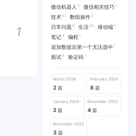
1
11
4
26
范
分享
前端两三问
图片
3
1
微信机器人
微信相关技巧
51
2
1
51
2
信相关技巧
技术
数组操作
技术
数组操作
6
50
5
日常问题
生活
移动端
1
1
1
编程
追加数据后第一个无法选中
4
1
笔记
编程
1
追加数据后第一个无法选中
January 2024
December 2023
8
1
2
4
篇
面试
篇
验证码
September 2023
August 2023
March 2024
February 2024
3
3
篇
篇
2
8
篇
篇
January 2024
December 2023
2
4
篇
篇
November 2023
3
篇