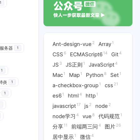
1
2
1
Ant-design-vue
Array
服务器
1
6
14
4
CSS
ECMAScript6
Git
3
1
4
JS
JS正则
JavaScript
1
1
1
8
1
Mac
Map
Python
Set
肺炎
1
1
21
a-checkbox-group
css
雪
1
1
4
1
es6
html
http
14
4
3
ECMAScript6
Git
JS
17
2
2
1
javascript
js
node
1
8
1
Python
Set
4
8
1
node学习
vue
代码规范
11
4
26
分享
前端两三问
图片
4
1
17
2
html
http
javascript
js
1
4
居中显示
微信