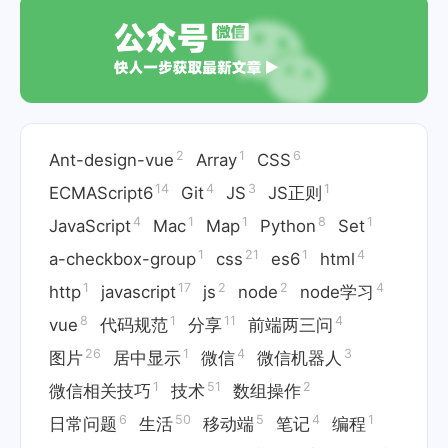
2
1
6
Ant-design-vue
Array
CSS
14
4
3
1
ECMAScript6
Git
JS
JS正则
4
1
1
8
1
JavaScript
Mac
Map
Python
Set
1
21
1
4
a-checkbox-group
css
es6
html
1
17
2
2
4
http
javascript
js
node
node学习
8
1
11
4
vue
代码规范
分享
前端两三问
26
1
4
3
图片
居中显示
微信
微信机器人
1
51
2
微信相关技巧
技术
数组操作
6
50
5
4
1
日常问题
生活
移动端
笔记
编程