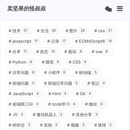
卖坚果的怪叔叔
#
技术
#
生活
#
图片
#
css
51
50
26
21
#
javascript
#
记录
#
ECMAScript6
17
17
14
#
分享
#
状态
#
面试
#
vue
11
10
8
8
#
Python
#
随笔
#
CSS
8
8
6
#
日常问题
#
小程序
#
移动端
6
6
5
#
前端问题
#
前端日常问题
#
笔记
5
5
4
#
JavaScript
#
html
#
Git
4
4
4
#
前端两三问
#
node学习
#
微信
4
4
4
#
JS
#
微信机器人
#
其他分享
3
3
3
#
碎碎念
#
其他
#
视频
#
疫情
3
3
3
3