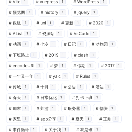
#
Vite
#
vuepress
#
WordPress
1
1
1
#
预览图
#
history
#
jquery
1
1
1
#
数组
#
uni
#
更新
#
2020
1
1
1
1
#
AList
#
资源站
#
VsCode
1
1
1
#
动画
#
七夕
#
日记
#
动物园
1
1
1
1
#
下班路上
#
2019
#
clash
1
1
1
#
encodeURI
#
梦
#
假期
#
2017
1
1
1
1
#
一年又一年
#
yalc
#
Rules
1
1
1
#
跨域
#
十月
#
公告
#
溜达
1
1
1
1
#
春天
#
日常优化
#
打卡下班
1
1
1
#
周末
#
郊游
#
服务器
#
物资
1
1
1
1
#
家里
#
app分享
#
夏天
#
正则
1
1
1
1
#
事件循环
#
关于我
#
我是谁
1
1
1