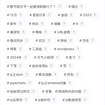
#
数字跟文字一起被强制换行了？
#
随记
1
1
#
12月
#
更新日常
#
放假
#
2023
1
1
1
1
#
新年
#
科比
#
偶像
#
tt
1
1
1
1
#
兼容性
#
网络
#
URL参数
1
1
1
#
微信同步
#
武汉
#
肺炎
#
历史
1
1
1
1
#
博客
#
工具箱
#
wordpress
1
1
1
#
2024年
#
天气小助理
#
复习
1
1
1
#
下雪
#
如何使用js
#
雪
1
1
1
#
js之dom
#
匿名函数
#
闭包
1
1
1
#
pyecharts
#
js之window对象
1
1
#
鼠标滑过样式
#
变量、作用域和内存问题
1
1
#
js运算符
#
js操作符
#
js数据类型
1
1
1