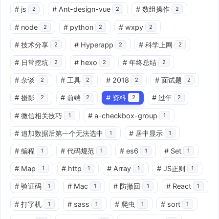
#
js
#
Ant-design-vue
#
数组操作
2
2
2
#
node
#
python
#
wxpy
2
2
2
#
技术分享
#
Hyperapp
#
科学上网
2
2
2
#
日常挖坑
#
hexo
#
年终总结
2
2
2
#
杂谈
#
工具
#
2018
#
面试题
2
2
2
2
#
摄影
#
前端
#
资料
#
过年
2
2
2
2
#
微信相关技巧
#
a-checkbox-group
1
1
#
追加数据后第一个无法选中
#
居中显示
1
1
#
编程
#
代码规范
#
es6
#
Set
1
1
1
1
#
Map
#
http
#
Array
#
JS正则
1
1
1
1
#
验证码
#
Mac
#
防撤回
#
React
1
1
1
1
#
打字机
#
sass
#
爬虫
#
sort
1
1
1
1