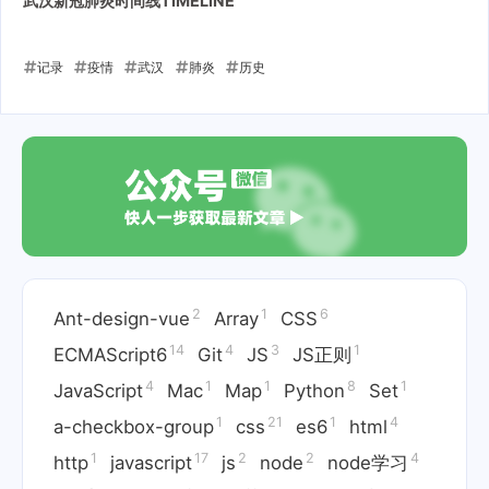
武汉新冠肺炎时间线TIMELINE
记录
疫情
武汉
肺炎
历史
2020-02-13
2
1
6
Ant-design-vue
Array
CSS
14
4
3
1
ECMAScript6
Git
JS
JS正则
4
1
1
8
1
JavaScript
Mac
Map
Python
Set
1
21
1
4
a-checkbox-group
css
es6
html
1
17
2
2
4
http
javascript
js
node
node学习