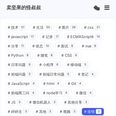
卖坚果的怪叔叔
#
技术
#
生活
#
图片
#
css
51
50
26
21
#
javascript
#
记录
#
ECMAScript6
17
17
14
#
分享
#
状态
#
面试
#
vue
11
10
8
8
#
Python
#
随笔
#
CSS
8
8
6
#
日常问题
#
小程序
#
移动端
6
6
5
#
前端问题
#
前端日常问题
#
笔记
5
5
4
#
JavaScript
#
html
#
Git
4
4
4
#
前端两三问
#
node学习
#
微信
4
4
4
#
JS
#
微信机器人
#
其他分享
3
3
3
#
碎碎念
#
其他
#
视频
#
疫情
3
3
3
3