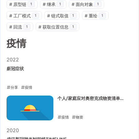
#
原型链
#
继承
#
面向对象
1
1
1
#
工厂模式
#
链式取值
#
重绘
1
1
1
#
回流
#
获取位置信息
1
1
疫情
2022
新冠症状
分享
疫情
2022-12-25
个人/家庭应对奥密克戎物资清单
（更新版）
疫情
物资
2022-12-05
2020