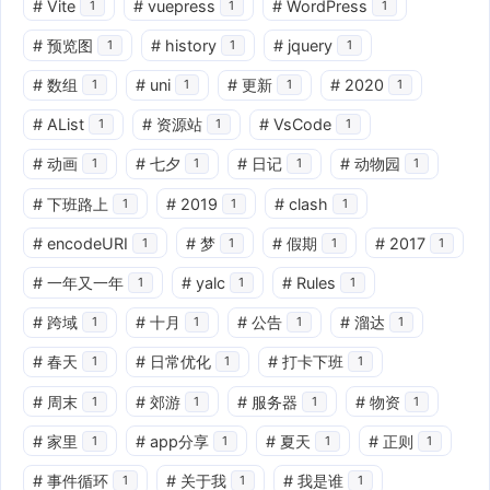
#
Vite
#
vuepress
#
WordPress
1
1
1
#
预览图
#
history
#
jquery
1
1
1
#
数组
#
uni
#
更新
#
2020
1
1
1
1
#
AList
#
资源站
#
VsCode
1
1
1
#
动画
#
七夕
#
日记
#
动物园
1
1
1
1
#
下班路上
#
2019
#
clash
1
1
1
#
encodeURI
#
梦
#
假期
#
2017
1
1
1
1
#
一年又一年
#
yalc
#
Rules
1
1
1
#
跨域
#
十月
#
公告
#
溜达
1
1
1
1
#
春天
#
日常优化
#
打卡下班
1
1
1
#
周末
#
郊游
#
服务器
#
物资
1
1
1
1
#
家里
#
app分享
#
夏天
#
正则
1
1
1
1
#
事件循环
#
关于我
#
我是谁
1
1
1