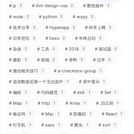
#
js
#
Ant-design-vue
#
数组操作
2
2
2
#
node
#
python
#
wxpy
2
2
2
#
技术分享
#
Hyperapp
#
科学上网
2
2
2
#
日常挖坑
#
hexo
#
年终总结
2
2
2
#
杂谈
#
工具
#
2018
#
面试题
2
2
2
2
#
摄影
#
前端
#
资料
#
过年
2
2
2
2
#
微信相关技巧
#
a-checkbox-group
1
1
#
追加数据后第一个无法选中
#
居中显示
1
1
#
编程
#
代码规范
#
es6
#
Set
1
1
1
1
#
Map
#
http
#
Array
#
JS正则
1
1
1
1
#
验证码
#
Mac
#
防撤回
#
React
1
1
1
1
#
打字机
#
sass
#
爬虫
#
sort
1
1
1
1