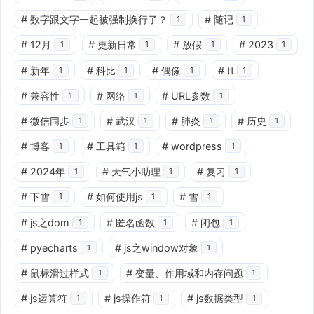
#
数字跟文字一起被强制换行了？
#
随记
1
1
#
12月
#
更新日常
#
放假
#
2023
1
1
1
1
#
新年
#
科比
#
偶像
#
tt
1
1
1
1
#
兼容性
#
网络
#
URL参数
1
1
1
#
微信同步
#
武汉
#
肺炎
#
历史
1
1
1
1
#
博客
#
工具箱
#
wordpress
1
1
1
#
2024年
#
天气小助理
#
复习
1
1
1
#
下雪
#
如何使用js
#
雪
1
1
1
#
js之dom
#
匿名函数
#
闭包
1
1
1
#
pyecharts
#
js之window对象
1
1
#
鼠标滑过样式
#
变量、作用域和内存问题
1
1
#
js运算符
#
js操作符
#
js数据类型
1
1
1